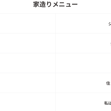
家造りメニュー
住
私