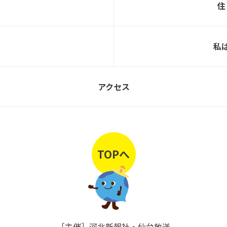
住
【WEB予約制】ファーストクラスリビング街
トヨ
かど展示棟完成見学会5/1～5/31まで
私
３月限定決算・資金券キャンペーンスタート
アクセス
トヨ
☆
トヨタホーム50周年記念！新春建築資金券キ
ャンペーン【応募期間：一次1/1～1/18 二
トヨ
TOPへ
次1/19～2/15】
【予約制】リンナイ最新のガス設備体験会＆
住まいのオンラインツアー 2月15日(日)開
トヨ
催！
［主催］河北新報社・仙台放送