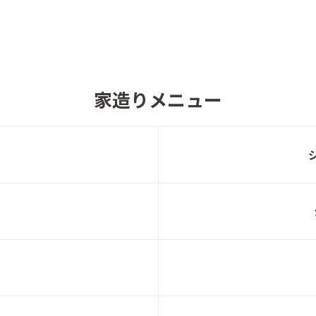
仙台市青葉区水の森にて建築条件付宅地登
トヨ
場！！
家造りメニュー
名取市愛島郷モデルハウス見学可能！
トヨ
ご来場予約キャンペーン4/1～6/30開催！
トヨタホーム展示場＆分譲建売・土地を初め
トヨ
てWEB予約＆来場でAmazonｷﾞﾌﾄｶｰﾄﾞプレゼ
ント！