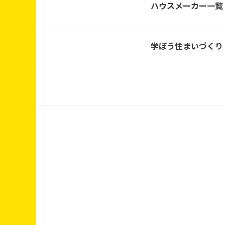
ハウスメーカー一覧
20260501～0531
学ぼう住まいづくり
2026.2.27㈮～3.20㈮
20250101～0215
20260215