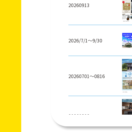
20260913
2026/7/1～9/30
20260701～0816
20260802