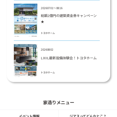
20260701～0816
総額2億円の建築資金券キャンペーン
★
トヨタホーム
20260802
LIXIL最新設備体験会！トヨタホーム
トヨタホーム
20260601～
仙台市青葉区水の森にて建築条件付宅
家造りメニュー
地登場！！
トヨタホーム
イベント情報
ジアスってどんなとこ？