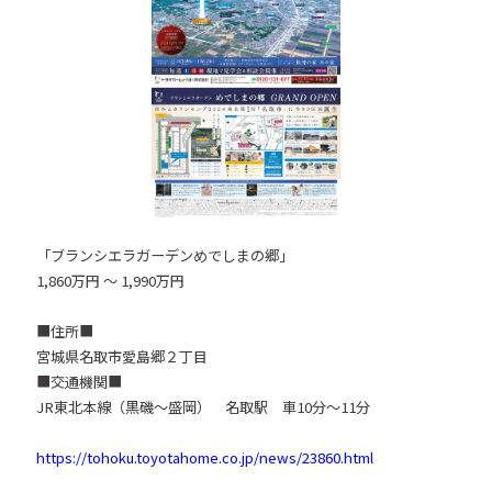
「ブランシエラガーデンめでしまの郷」
1,860万円 ～ 1,990万円
■住所■
宮城県名取市愛島郷２丁目
■交通機関■
JR東北本線（黒磯～盛岡） 名取駅 車10分～11分
https://tohoku.toyotahome.co.jp/news/23860.html