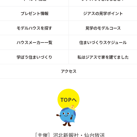
プレゼント情報
ジアスの見学ポイント
2026.6.26㈮～7.31㈮
名取市愛島郷モデルハウス見学可能！
モデルハウスを探す
見学のモデルコース
ハウスメーカー一覧
住まいづくりスケジュール
トヨタホーム
学ぼう住まいづくり
私はジアスで家を建てました
20260401～0630
ご来場予約キャンペーン4/1～6/30開
アクセス
催！ トヨタホーム展示場＆分譲建
売・土地を初めてWEB予約＆来場でA
mazonｷﾞﾌﾄｶｰﾄﾞプレゼント！
トヨタホーム
TOPへ
20260501～0531
【WEB予約制】ファーストクラスリビ
ング街かど展示棟完成見学会5/1～5/3
1まで
［主催］河北新報社・仙台放送