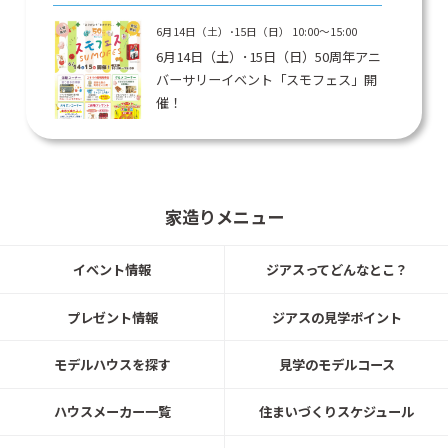
6月14日（土）･15日（日） 10:00～15:00
6月14日（土）･15日（日）50周年アニ
バーサリーイベント「スモフェス」開
催！
スモリ工業
4月26日(土) 午前10：00～午後15：00
4月26日（土）多賀城市で新築お披露
家造りメニュー
目会を開催！
スモリ工業
イベント情報
ジアスってどんなとこ？
4月19日(土)、20日(日)2日間 午前10：00～
午後16：00
プレゼント情報
ジアスの見学ポイント
新ブランド「CHOORDY」展示場誕
生。4月19日（土）、20日（日）にプ
モデルハウスを探す
見学のモデルコース
レオープン！
スモリ工業
ハウスメーカー一覧
住まいづくりスケジュール
3月15日(土)、16日(日)2日間 午前10：00～