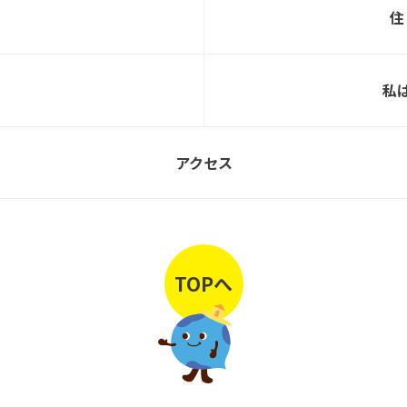
【宮城県利府町】新築完成見学会 開催！
北洲
住
ご家族の思い出や 好きなもので彩られる暮ら
私
北洲
し【完成見学会】
アクセス
保護猫譲渡会のお知らせ
北洲
TOPへ
【宮城県利府町】新築完成見学会 開催！
北洲
【建売分譲住宅】平屋販売中！
北洲