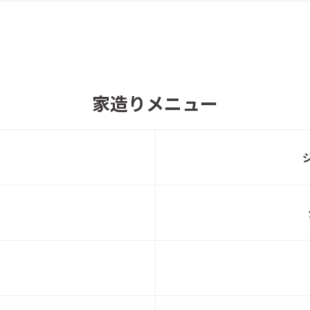
【宮城県富谷市】完成見学会 開催！
北洲
家造りメニュー
【宮城県利府町】3棟同時新築完成見学会 開
北洲
催！
北洲「2026年新春キャンペーン」開催
北洲