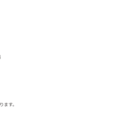
場
）
ります。