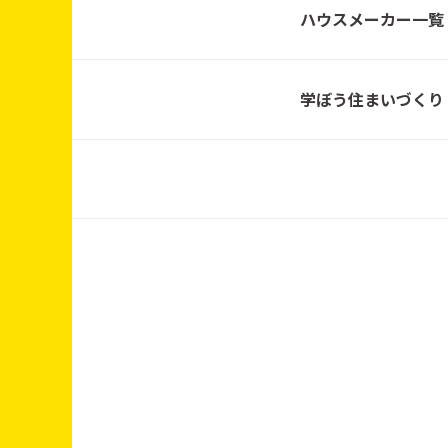
（土）〜14日（日）／
ハウスメーカー一覧
10:00〜17:00
学ぼう住まいづくり
2025年12月6日〜14日
12月6日（土） 12:0
0〜15:00
11月08日 (土)～11月1
6日 (日)
10/21～10/31