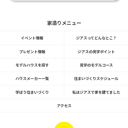
20260601～
仙台市青葉区水の森にて建築条件付宅
家造りメニュー
地登場！！
トヨタホーム
イベント情報
ジアスってどんなとこ？
プレゼント情報
ジアスの見学ポイント
2026.6.26㈮～7.31㈮
名取市愛島郷モデルハウス見学可能！
モデルハウスを探す
見学のモデルコース
ハウスメーカー一覧
住まいづくりスケジュール
トヨタホーム
学ぼう住まいづくり
私はジアスで家を建てました
20260401～0630
ご来場予約キャンペーン4/1～6/30開
アクセス
催！ トヨタホーム展示場＆分譲建
売・土地を初めてWEB予約＆来場でA
mazonｷﾞﾌﾄｶｰﾄﾞプレゼント！
トヨタホーム