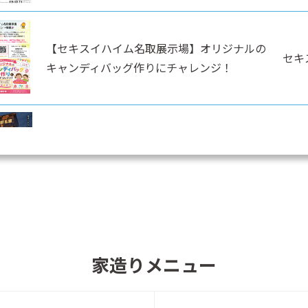
【セキスイハイム名取展示場】オリジナルの
セキ
キャンディバッグ作りにチャレンジ！
【スマートタウンハイムシティ相馬小野】最
終1棟モデルハウス新価格分譲中 現地見学
セキ
会開催
【スマートハイムプレイス めでしまの郷】先
セキ
進の邸宅〈2棟〉新価格分譲！
家造りメニュー
【スマートハイムプレイス 岩沼駅南】駅近邸
セキ
宅『最終1棟』