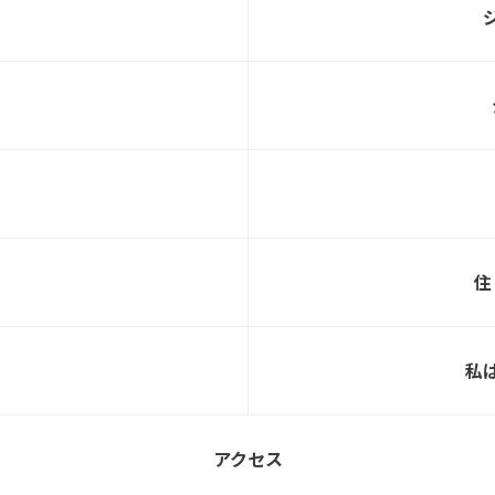
【来場特典5,000円分】Select HEIMキャンペ
セキ
ーン開催中！
【スマートハイムプレイス八木山南】現地見
住
セキ
学会開催中！
私
若林区沖野6丁目分譲地～最終1区画～
セキ
アクセス