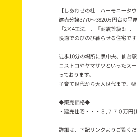
【しあわせの杜 ハーモニータウ
建売分譲3770～3820万円台の平
『2×4工法』、『耐震等級3』、
快適でのびのび暮らせる住宅です
徒歩10分の場所に泉中央、仙台
コストコやヤマザワといったスー
っております。
子育て世代から大人世代まで、幅
◆販売価格◆
・建売住宅・・・３,７７０万円(1
詳細は、下記リンクよりご覧くだ