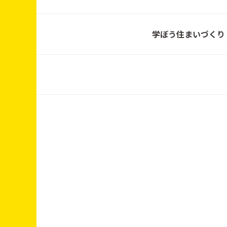
10:00〜17:00
学ぼう住まいづくり
2025年12月6日〜14日
12月6日（土） 12:0
0〜15:00
11月08日 (土)～11月1
6日 (日)
10/21～10/31