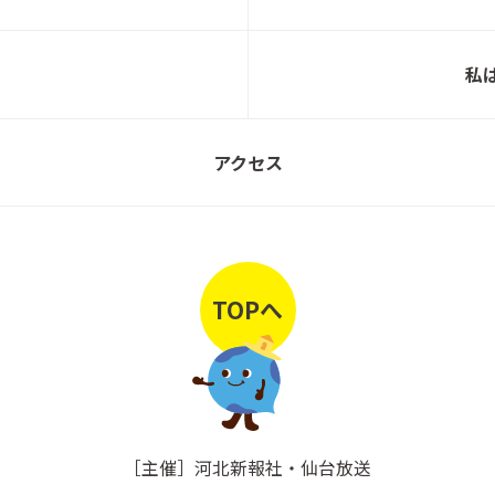
ご家族の思い出や 好きなもので彩られる暮ら
私
北洲
し【完成見学会】
アクセス
保護猫譲渡会のお知らせ
北洲
TOPへ
【宮城県利府町】新築完成見学会 開催！
北洲
【建売分譲住宅】平屋販売中！
北洲
［主催］河北新報社・仙台放送