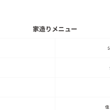
【宮城県富谷市】完成見学会 開催！
北洲
家造りメニュー
【宮城県利府町】3棟同時新築完成見学会 開
北洲
催！
北洲「2026年新春キャンペーン」開催
北洲
【宮城県利府町】新築完成見学会 開催！
北洲
住