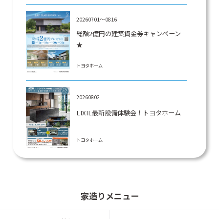
20260701～0816
総額2億円の建築資金券キャンペーン
★
トヨタホーム
20260802
LIXIL最新設備体験会！トヨタホーム
トヨタホーム
20260601～
仙台市青葉区水の森にて建築条件付宅
家造りメニュー
地登場！！
トヨタホーム