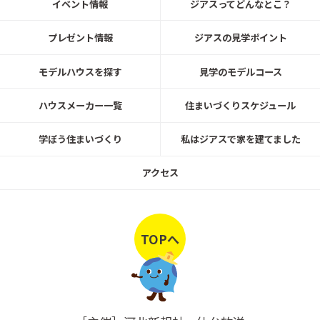
イベント情報
ジアスってどんなとこ？
プレゼント情報
ジアスの見学ポイント
2026.6.26㈮～7.31㈮
名取市愛島郷モデルハウス見学可能！
モデルハウスを探す
見学のモデルコース
ハウスメーカー一覧
住まいづくりスケジュール
トヨタホーム
学ぼう住まいづくり
私はジアスで家を建てました
20260401～0630
ご来場予約キャンペーン4/1～6/30開
アクセス
催！ トヨタホーム展示場＆分譲建
売・土地を初めてWEB予約＆来場でA
mazonｷﾞﾌﾄｶｰﾄﾞプレゼント！
トヨタホーム
TOPへ
20260501～0531
【WEB予約制】ファーストクラスリビ
ング街かど展示棟完成見学会5/1～5/3
1まで