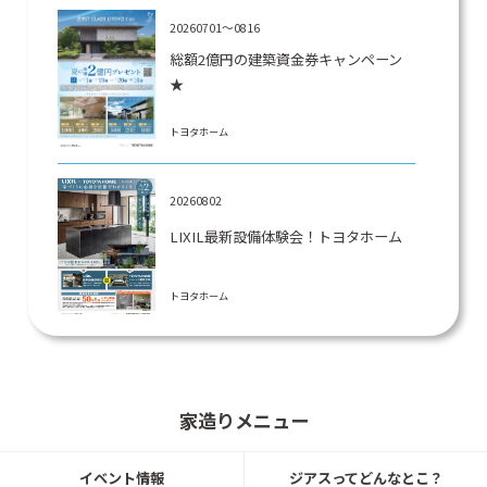
20260701～0816
総額2億円の建築資金券キャンペーン
★
トヨタホーム
20260802
LIXIL最新設備体験会！トヨタホーム
トヨタホーム
20260601～
仙台市青葉区水の森にて建築条件付宅
家造りメニュー
地登場！！
トヨタホーム
イベント情報
ジアスってどんなとこ？