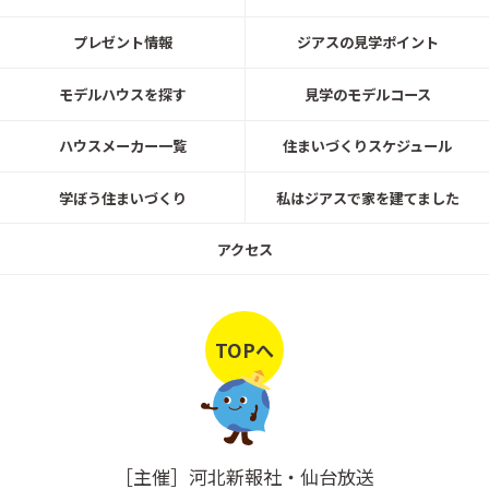
プレゼント情報
ジアスの見学ポイント
2026.6.26㈮～7.31㈮
名取市愛島郷モデルハウス見学可能！
モデルハウスを探す
見学のモデルコース
ハウスメーカー一覧
住まいづくりスケジュール
トヨタホーム
学ぼう住まいづくり
私はジアスで家を建てました
20260401～0630
ご来場予約キャンペーン4/1～6/30開
アクセス
催！ トヨタホーム展示場＆分譲建
売・土地を初めてWEB予約＆来場でA
mazonｷﾞﾌﾄｶｰﾄﾞプレゼント！
トヨタホーム
TOPへ
20260501～0531
【WEB予約制】ファーストクラスリビ
ング街かど展示棟完成見学会5/1～5/3
1まで
［主催］河北新報社・仙台放送