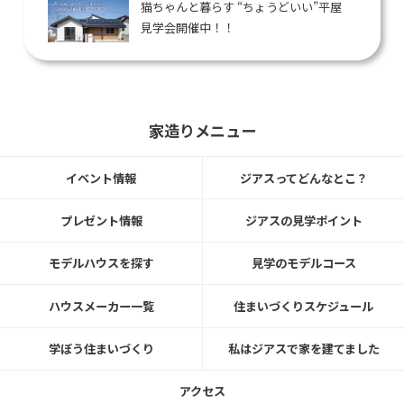
猫ちゃんと暮らす “ちょうどいい”平屋
見学会開催中！！
北洲ハウジング
3月14日（土）〜3月15日（日）／10:00〜17:
00
家造りメニュー
【宮城県富谷市】完成見学会 開催！
イベント情報
ジアスってどんなとこ？
北洲ハウジング
プレゼント情報
ジアスの見学ポイント
2月7日 (土)～2月15日 (日)
【宮城県利府町】3棟同時新築完成見
モデルハウスを探す
見学のモデルコース
学会 開催！
北洲ハウジング
ハウスメーカー一覧
住まいづくりスケジュール
学ぼう住まいづくり
私はジアスで家を建てました
2026年01月01日 (木)～2026年01月25日 (日)
北洲「2026年新春キャンペーン」開催
アクセス