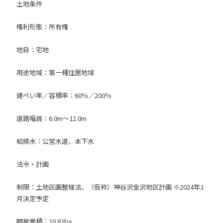
土地条件
権利形態：所有権
地目：宅地
用途地域：第一種住居地域
建ぺい率／容積率：60％／200％
道路幅員：6.0m～12.0m
給排水：公営水道、本下水
法令・計画
制限：土地区画整理法、（仮称）神谷沢金沢地区計画 ※2024年1
月決定予定
開発面積：10.81ha