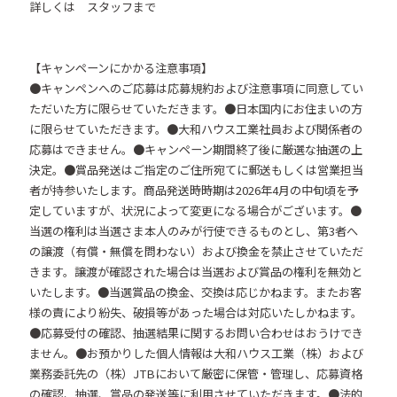
詳しくは スタッフまで
【キャンペーンにかかる注意事項】
●キャンペンへのご応募は応募規約および注意事項に同意してい
ただいた方に限らせていただきます。●日本国内にお住まいの方
に限らせていただきます。●大和ハウス工業社員および関係者の
応募はできません。●キャンペーン期間終了後に厳選な抽選の上
決定。●賞品発送はご指定のご住所宛てに郵送もしくは営業担当
者が持参いたします。商品発送時時期は2026年4月の中旬頃を予
定していますが、状況によって変更になる場合がございます。●
当選の権利は当選さま本人のみが行使できるものとし、第3者へ
の譲渡（有償・無償を問わない）および換金を禁止させていただ
きます。譲渡が確認された場合は当選および賞品の権利を無効と
いたします。●当選賞品の換金、交換は応じかねます。またお客
様の責により紛失、破損等があった場合は対応いたしかねます。
●応募受付の確認、抽選結果に関するお問い合わせはおうけでき
ません。●お預かりした個人情報は大和ハウス工業（株）および
業務委託先の（株）JTBにおいて厳密に保管・管理し、応募資格
の確認、抽選、賞品の発送等に利用させていただきます。●法的