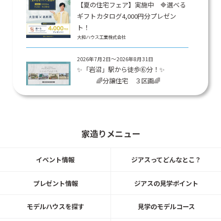
【夏の住宅フェア】実施中 🔷選べる
ギフトカタログ4,000円分プレゼン
ト！
大和ハウス工業株式会社
2026年7月2日～2026年8月31日
✨「岩沼」駅から徒歩⑥分！✨
🌈分譲住宅 ３区画🌈
大和ハウス工業株式会社
2026-05-15
納得価格で、 私たちにぴったりの 家
家造りメニュー
づくりをはじめよう！
大和ハウス工業株式会社
イベント情報
ジアスってどんなとこ？
2026年5月31日まで
プレゼント情報
ジアスの見学ポイント
設計相談会 開催中！
モデルハウスを探す
見学のモデルコース
大和ハウス工業株式会社