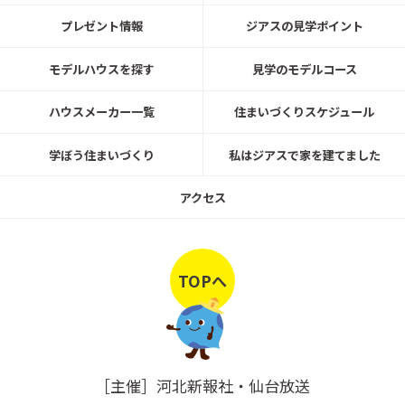
プレゼント情報
ジアスの見学ポイント
3月28日(土)・3月29日(日) 10:00~17:00
🏠\若林区沖野 完成邸見学会開催！/🏠
モデルハウスを探す
見学のモデルコース
一条工務店宮城
ハウスメーカー一覧
住まいづくりスケジュール
学ぼう住まいづくり
私はジアスで家を建てました
3月21日(土)・3月22日(日) 10:00~17:00
\🏠名取市田高 入居宅見学会開催！
アクセス
🏠/
一条工務店宮城
TOPへ
3月7日(土)・3月8日(日) 10:00～17:00
🏠\大和町しあわせの杜 完成邸見学会
開催！/🏠
［主催］河北新報社・仙台放送
一条工務店宮城