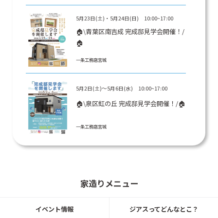
5月23日(土)・5月24日(日) 10:00~17:00
🏠\青葉区南吉成 完成邸見学会開催！/
🏠
一条工務店宮城
5月2日(土)～5月6日(水) 10:00~17:00
🏠\泉区虹の丘 完成邸見学会開催！/🏠
一条工務店宮城
随時開催
「春の家づくり応援フェア」無料見学
会随時開催中！
家造りメニュー
一条工務店宮城
イベント情報
ジアスってどんなとこ？