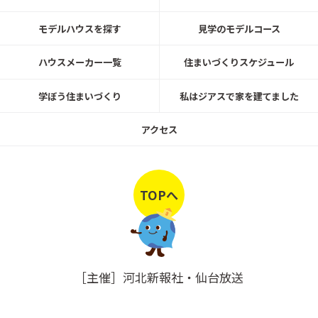
2月7日 (土)～2月15日 (日)
【宮城県利府町】3棟同時新築完成見
モデルハウスを探す
見学のモデルコース
学会 開催！
北洲ハウジング
ハウスメーカー一覧
住まいづくりスケジュール
学ぼう住まいづくり
私はジアスで家を建てました
2026年01月01日 (木)～2026年01月25日 (日)
北洲「2026年新春キャンペーン」開催
アクセス
北洲ハウジング
TOPへ
2025年12月6日（土）〜14日（日）／10:00〜
17:00
【宮城県利府町】新築完成見学会 開
催！
北洲ハウジング
［主催］河北新報社・仙台放送
2025年12月6日〜14日
ご家族の思い出や 好きなもので彩られ