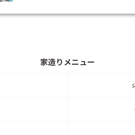
🏠\泉区虹の丘 完成邸見学会開催！/🏠
一条
「春の家づくり応援フェア」無料見学会随時
一条
開催中！
家造りメニュー
🏠\若林区沖野 完成邸見学会開催！/🏠
一条
\🏠名取市田高 入居宅見学会開催！🏠/
一条