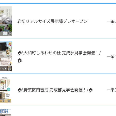
岩切リアルサイズ展示場プレオープン
一条
🏠\大和町しあわせの杜 完成邸見学会開催！/
一条
🏠
🏠\青葉区南吉成 完成邸見学会開催！/🏠
一条