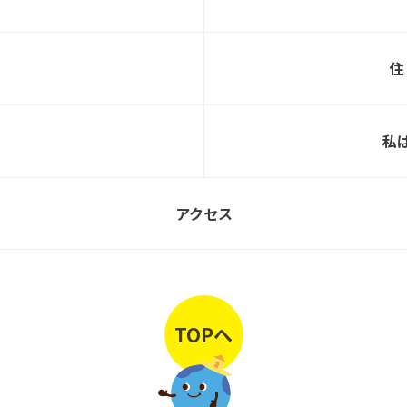
住
🏠\大和町しあわせの杜 完成邸見学会開催！/
一条
🏠
私
アクセス
\🏠岩切 入居宅見学会開催！🏠/
一条
TOPへ
🏠\多賀城市 完成邸見学会開催！/🏠
一条