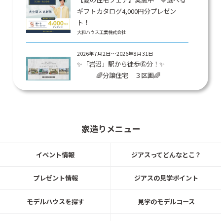
ギフトカタログ4,000円分プレゼン
ト！
大和ハウス工業株式会社
2026年7月2日～2026年8月31日
✨「岩沼」駅から徒歩⑥分！✨
🌈分譲住宅 ３区画🌈
大和ハウス工業株式会社
2026-05-15
納得価格で、 私たちにぴったりの 家
家造りメニュー
づくりをはじめよう！
大和ハウス工業株式会社
イベント情報
ジアスってどんなとこ？
2026年5月31日まで
プレゼント情報
ジアスの見学ポイント
設計相談会 開催中！
モデルハウスを探す
見学のモデルコース
大和ハウス工業株式会社