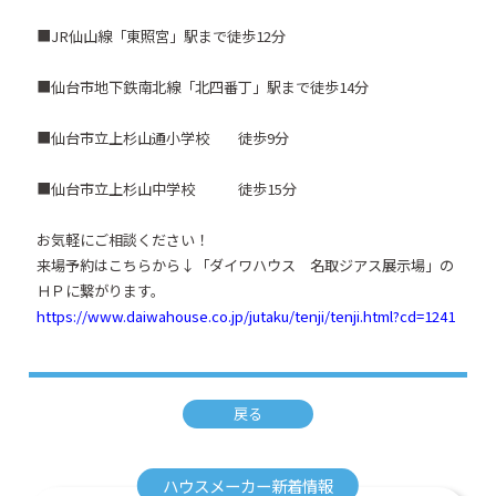
■JR仙山線「東照宮」駅まで徒歩12分
■仙台市地下鉄南北線「北四番丁」駅まで徒歩14分
■仙台市立上杉山通小学校 徒歩9分
■仙台市立上杉山中学校 徒歩15分
お気軽にご相談ください！
来場予約はこちらから↓「ダイワハウス 名取ジアス展示場」の
ＨＰに繋がります。
https://www.daiwahouse.co.jp/jutaku/tenji/tenji.html?cd=1241
戻る
ハウスメーカー新着情報