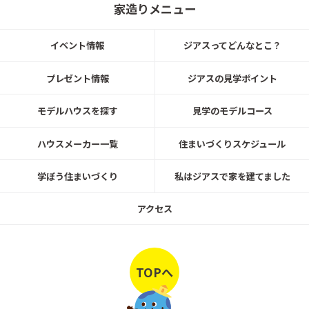
家造りメニュー
づくりをはじめよう！
大和ハウス工業株式会社
イベント情報
ジアスってどんなとこ？
2026年5月31日まで
プレゼント情報
ジアスの見学ポイント
設計相談会 開催中！
モデルハウスを探す
見学のモデルコース
大和ハウス工業株式会社
ハウスメーカー一覧
住まいづくりスケジュール
2026年5月31日まで
「セキュレア南小泉Ⅱ」建築条件付宅
学ぼう住まいづくり
私はジアスで家を建てました
地販売！
大和ハウス工業株式会社
アクセス
2026年5月31日まで
「セキュレア上杉4丁目」建築条件付
宅地発売！
TOPへ
大和ハウス工業株式会社